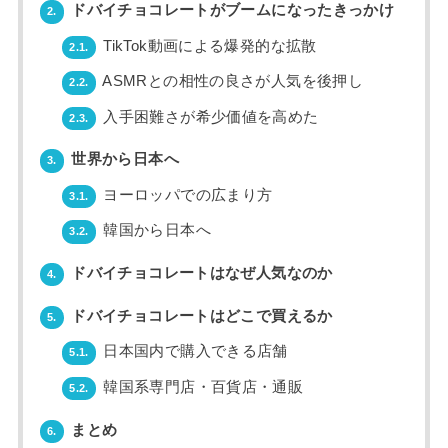
ドバイチョコレートがブームになったきっかけ
2.
TikTok動画による爆発的な拡散
2.1.
ASMRとの相性の良さが人気を後押し
2.2.
入手困難さが希少価値を高めた
2.3.
世界から日本へ
3.
ヨーロッパでの広まり方
3.1.
韓国から日本へ
3.2.
ドバイチョコレートはなぜ人気なのか
4.
ドバイチョコレートはどこで買えるか
5.
日本国内で購入できる店舗
5.1.
韓国系専門店・百貨店・通販
5.2.
まとめ
6.