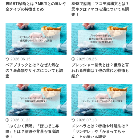
裏MBTI診断とは？MBTIとの違いや
SNSで話題！マコモ湯構文とは？
全タイプの特徴まとめ
元ネタは？マコモ湯についても調
査！
2026.06.15
2025.09.25
ベアブリックとは？なぜ人気な
プレッシャー世代とは？優秀と言
の？最高額やサイズについても調
われる理由は？他の世代と特徴も
査
紹介
2026.01.23
2026.07.13
「ぷくぷく界隈」「ぽこぽこ界
メンヘラとは？特徴や対処法は？
隈」とは？語源や背景も徹底調
「ヤンデレ」や「かまってちゃ
査！
ん」との違いも調査