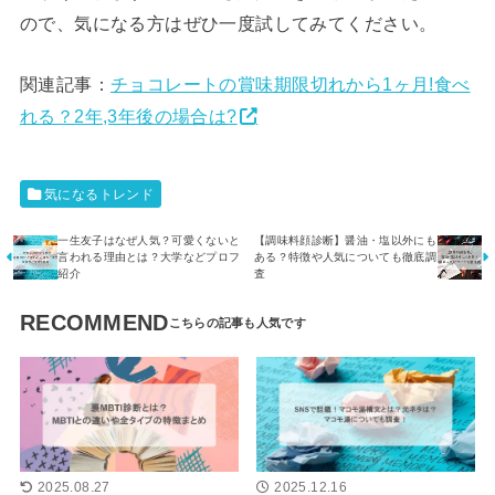
ので、気になる方はぜひ一度試してみてください。
関連記事：
チョコレートの賞味期限切れから1ヶ月!食べ
れる？2年,3年後の場合は?
気になるトレンド
一生友子はなぜ人気？可愛くないと
【調味料顔診断】醤油・塩以外にも
言われる理由とは？大学などプロフ
ある？特徴や人気についても徹底調
紹介
査
RECOMMEND
2025.08.27
2025.12.16