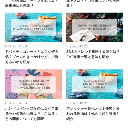
ートの関係は？キャラが似てる？
元ネタは？マコモ湯についても調
誕生秘話も深堀り
査！
2026.04.13
2026.07.22
ドバイチョコレートとは？なぜ人
SNSのトレンド用語！界隈とは？
気？ブームのきっかけやどこで買
〇〇界隈一覧と意味も紹介
えるのかも紹介
2026.02.16
2025.09.25
ハンギョドン人気なのはなぜ？出
プレッシャー世代とは？優秀と言
身地や名前の由来は？「さゆり」
われる理由は？他の世代と特徴も
との関係についても調査
紹介