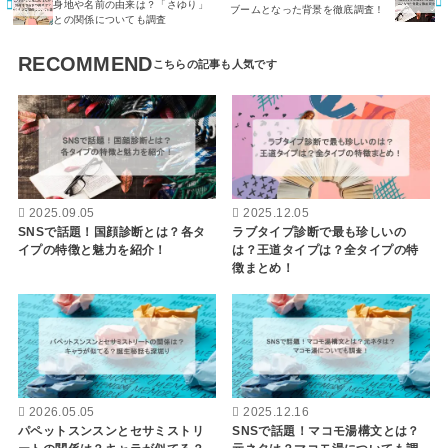
身地や名前の由来は？「さゆり」
ブームとなった背景を徹底調査！
との関係についても調査
RECOMMEND
2025.09.05
2025.12.05
SNSで話題！国顔診断とは？各タ
ラブタイプ診断で最も珍しいの
イプの特徴と魅力を紹介！
は？王道タイプは？全タイプの特
徴まとめ！
2026.05.05
2025.12.16
パペットスンスンとセサミストリ
SNSで話題！マコモ湯構文とは？