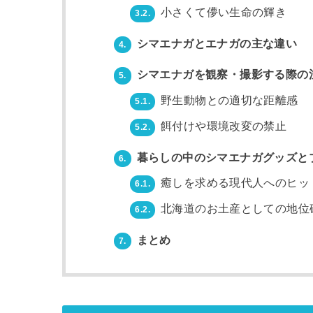
小さくて儚い生命の輝き
3.2.
シマエナガとエナガの主な違い
4.
シマエナガを観察・撮影する際の
5.
野生動物との適切な距離感
5.1.
餌付けや環境改変の禁止
5.2.
暮らしの中のシマエナガグッズと
6.
癒しを求める現代人へのヒッ
6.1.
北海道のお土産としての地位
6.2.
まとめ
7.