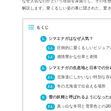
なぜ人気なのかという理由を深掘りし、その生
解説します。愛くるしい姿の裏に隠された、驚
もくじ
シマエナガはなぜ人気？
1.
圧倒的に愛くるしいビジュア
1.1.
感情豊かな仕草と表情
1.2.
シマエナガの生息地と日本での分
2.
北海道にしかいない特別な存
2.1.
冬の北海道で出会える場所
2.2.
雪の妖精と呼ばれるようになった
3.
真っ白な冬羽と雪景色との調
3.1.