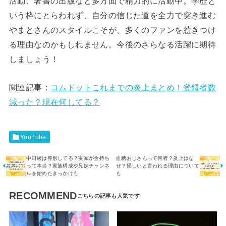
活動、著書の出版など多方面で精力的に活動中。学歴と
いう枠にとらわれず、自分の信じた道を全力で突き進む
やまとさんのスタイルこそが、多くのファンを惹きつけ
る理由なのかもしれません。今後のさらなる活躍に期待
しましょう！
関連記事：
コムドットこれまでの炎上まとめ！登録者数
減った？現在何してる？
YouTube
中町綾は整形してる？実家が金持ち
血糖おじさんって何者？炎上はな
って本当？家族構成や兄妹チャンネ
ぜ？怪しいと言われる理由について
ルを始めたきっかけも
も
RECOMMEND