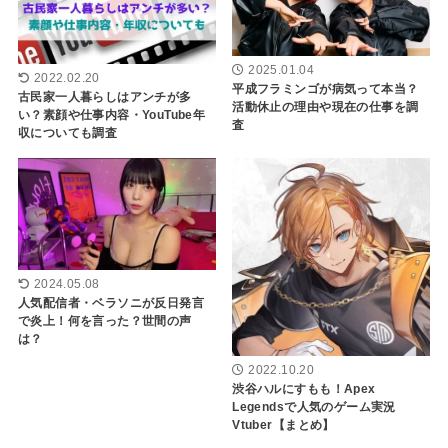
2025.01.04
2022.02.20
平成フラミンゴが病気って本当？
古民家一人暮らしはアンチが多
活動休止の理由や現在の仕事を調
い？素顔や仕事内容・YouTube年
査
収についても調査
2024.05.08
人気配信者・ベラソニが反日発言
で炎上！何を言った？世間の声
は？
2022.10.20
渋谷ハルにすもも！Apex
Legendsで人気のゲーム実況
Vtuber【まとめ】