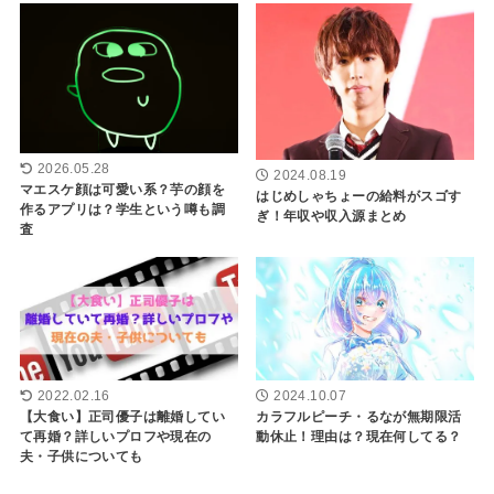
2026.05.28
2024.08.19
マエスケ顔は可愛い系？芋の顔を
はじめしゃちょーの給料がスゴす
作るアプリは？学生という噂も調
ぎ！年収や収入源まとめ
査
2022.02.16
2024.10.07
【大食い】正司優子は離婚してい
カラフルピーチ・るなが無期限活
て再婚？詳しいプロフや現在の
動休止！理由は？現在何してる？
夫・子供についても