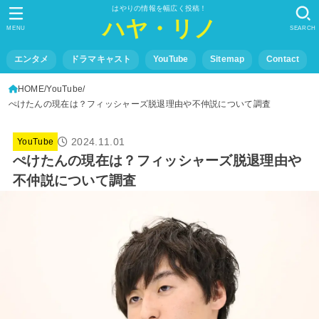
はやりの情報を幅広く投稿！
ハヤ・リノ
MENU
SEARCH
エンタメ
ドラマキャスト
YouTube
Sitemap
Contact
HOME
YouTube
ぺけたんの現在は？フィッシャーズ脱退理由や不仲説について調査
2024.11.01
YouTube
ぺけたんの現在は？フィッシャーズ脱退理由や
不仲説について調査