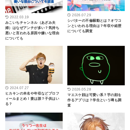
2026.07.29
2022.03.19
シバターの不倫騒動とは？オワコ
みこいちチャンネル（あざみ夫
ンといわれる理由は？年収や経歴
婦）はなぜアンチが多い？気持ち
についても調査
悪いと言われる原因や嫌いな理由
についても
2024.07.27
2026.05.28
ヒカキンの本名や年収などプロフ
マエスケ顔は可愛い系？芋の顔を
ィールまとめ！妻は誰？子供はい
作るアプリは？学生という噂も調
る？
査