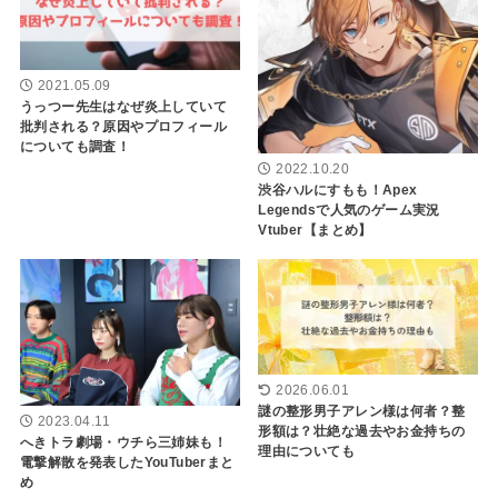
2021.05.09
うっつー先生はなぜ炎上していて
批判される？原因やプロフィール
についても調査！
2022.10.20
渋谷ハルにすもも！Apex
Legendsで人気のゲーム実況
Vtuber【まとめ】
2026.06.01
謎の整形男子アレン様は何者？整
2023.04.11
形額は？壮絶な過去やお金持ちの
へきトラ劇場・ウチら三姉妹も！
理由についても
電撃解散を発表したYouTuberまと
め