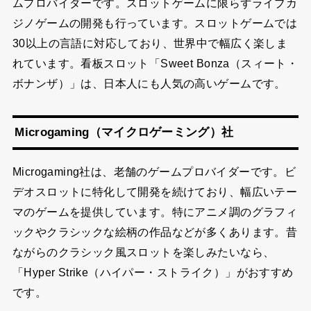
ムプロバイダーです。スロットゲームに限らずライブカ
ジノゲームの開発も行っています。スロットゲームでは
30以上の言語に対応しており、世界中で幅広く楽しま
れています。看板スロット「Sweet Bonza（スィート・
ボナンザ）」は、日本人にも人気の高いゲームです。
Microgaming（マイクロゲーミング）社
Microgaming社は、老舗のゲームプロバイダーです。ビ
デオスロットに特化して開発を続けており、幅広いテー
マのゲームを提供しています。特にアニメ調のグラフィ
ックやクラシックな絵柄の作品などが多くあります。昔
ながらのクラシック風スロットを楽しみたいなら、
「Hyper Strike（ハイパー・ストライク）」がおすすめ
です。