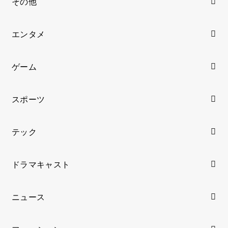
その他
エンタメ
ゲーム
スポーツ
テック
ドラマキャスト
ニュース