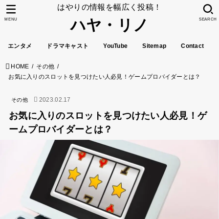
はやりの情報を幅広く投稿！
ハヤ・リノ
MENU
SEARCH
エンタメ
ドラマキャスト
YouTube
Sitemap
Contact
HOME
その他
お気に入りのスロットを見つけたい人必見！ゲームプロバイダーとは？
2023.02.17
その他
お気に入りのスロットを見つけたい人必見！ゲ
ームプロバイダーとは？