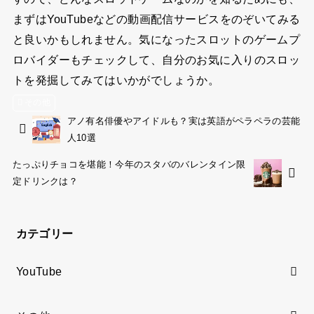
まずはYouTubeなどの動画配信サービスをのぞいてみる
と良いかもしれません。気になったスロットのゲームプ
ロバイダーもチェックして、自分のお気に入りのスロッ
トを発掘してみてはいかがでしょうか。
その他
アノ有名俳優やアイドルも？実は英語がペラペラの芸能
人10選
たっぷりチョコを堪能！今年のスタバのバレンタイン限
定ドリンクは？
カテゴリー
YouTube