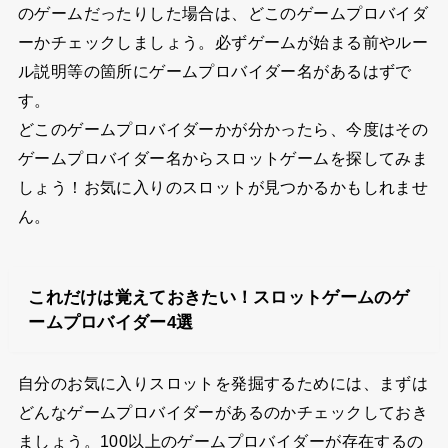
のゲームだったりした場合は、どこのゲームプロバイダ
ーかチェックしましょう。必ずゲームが始まる前やルー
ル説明等の箇所にゲームプロバイダー名があるはずで
す。
どこのゲームプロバイダーかが分かったら、今度はその
ゲームプロバイダー名からスロットゲームを探してみま
しょう！お気に入りのスロットが見つかるかもしれませ
ん。
これだけは覚えておきたい！スロットゲームのゲ
ームプロバイダー4選
自分のお気に入りスロットを発掘するためには、まずは
どんなゲームプロバイダーがあるのかチェックしておき
ましょう。100以上のゲームプロバイダーが存在するの