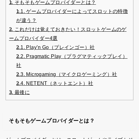
1.
そもそもゲームプロバイダーとは？
1.1.
ゲームプロバイダーによってスロットの特徴
が違う？
2.
これだけは覚えておきたい！スロットゲームのゲ
ームプロバイダー4選
2.1.
Play’n Go（プレインゴー）社
2.2.
Pragmatic Play（プラグマティックプレイ）
社
2.3.
Microgaming（マイクロゲーミング）社
2.4.
NETENT（ネットエント）社
3.
最後に
そもそもゲームプロバイダーとは？