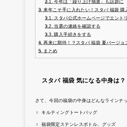
2.1.
今年は「繰り上げ抽選」も話題に
3.
来年こそ手に入れたい！スタバ 福袋 購
3.1.
スタバ公式ホームページでエント
3.2.
当選の連絡を確認する
3.3.
購入手続きをする
4.
再来に期待！？スタバ 福袋 夏バージョ
5.
まとめ
スタバ 福袋 気になる中身は？
さて、今回の福袋の中身はどんなラインナ
キルティングトートバッグ
福袋限定ステンレスボトル、グッズ