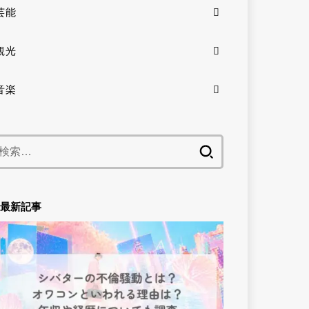
芸能
観光
音楽
検
索:
最新記事