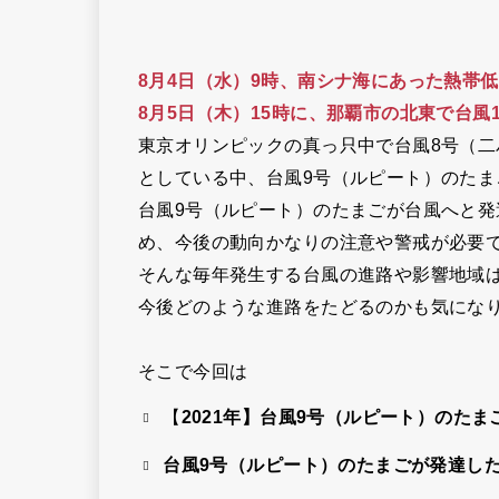
8月4日（水）9時、南シナ海にあった熱帯
8月5日（木）15時に、那覇市の北東で台風
東京オリンピックの真っ只中で台風8号（
としている中、台風9号（ルピート）のたま
台風9号（ルピート）のたまごが台風へと
め、
今後の動向
かなりの注意や警戒が必要
そんな毎年発生する台風の進路や影響地域
今後どのような進路をたどるのかも気にな
そこで今回は
【
2021年】台風9号（ルピート）のた
台風9号（ルピート）のたまごが発達し