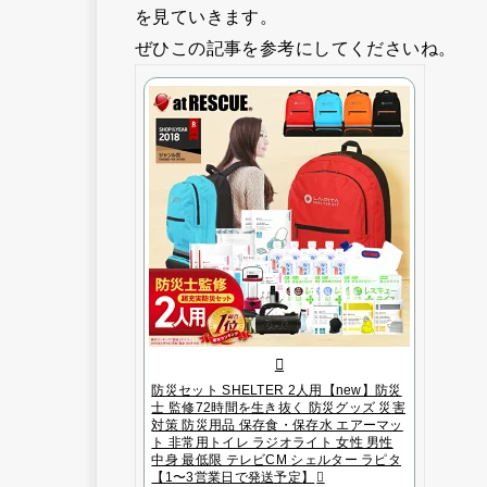
を見ていきます。
ぜひこの記事を参考にしてくださいね。
防災セット SHELTER 2人用【new】防災
士 監修72時間を生き抜く 防災グッズ 災害
対策 防災用品 保存食・保存水 エアーマッ
ト 非常用トイレ ラジオライト 女性 男性
中身 最低限 テレビCM シェルター ラピタ
【1〜3営業日で発送予定】