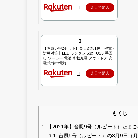
楽天で購入
【お買い得2セット】楽天総合1位【停電・
防災対策】LED ランタン 63灯 USB 手回
し ソーラー 電池 車載充電 アウトドア 充
電式 懐中電灯
楽天で購入
もくじ
1.
【2021年】台風9号（ルピート）たま
1.1.
台風9号（ルピート）の8月9日（