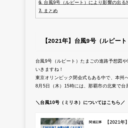
6.
台風9号（ルピート）により影響の出る
7.
まとめ
【2021年】台風9号（ルピ
台風9号（ルピート）たまごの進路予想図
いきますね！
東京オリンピック閉会式もある中で、本州
8月5日（木）15時には、那覇市の北東で台
＼台風10号（ミリネ）についてはこちら／
【2021
関連記事