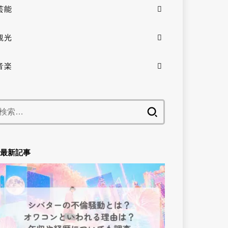
芸能
観光
音楽
検
索:
最新記事