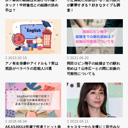
水卜麻美の結婚は旦那からの猛ア
小芝風花に旦那はいる？歴代彼氏
タック！中村倫也との結婚の決め
が豪華すぎる？好きなタイプも調
手は？
査！
2023.03.15
2021.06.20
アノ有名俳優やアイドルも？実は
岡田ロビン翔子の結婚までの馴れ
英語がペラペラの芸能人10選
初めは？山寺広一との間に妊娠の
可能性についても
2026.06.04
2023.04.11
AKASAKIは何歳で何者？ヒット曲
キャスターから女優に！田中みな