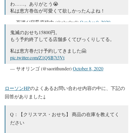
わ……。ありがとう😭
私は恵方巻缶が可愛くて欲しかったんよね！
— 百瀬໒꒱👹🎴原稿中 (@plus0w0)
October 9, 2020
鬼滅のおせち15800円。
もう予約終了してる店舗多くてびっくりしてる。
私は恵方巻だけ予約してきました🤗
pic.twitter.com/Z1QSB7t3Vt
— サオリンゴ (@saorithunder)
October 8, 2020
ローソンHP
のよくあるお問い合わせ内容の中に、下記の
回答がありました↓
Q：【クリスマス・おせち】 商品の在庫を教えてく
ださい