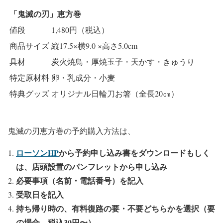
「鬼滅の刃」恵方巻
値段
1,480円（税込）
商品サイズ
縦17.5×横9.0 ×高さ5.0cm
具材
炭火焼鳥・厚焼玉子・天かす・きゅうり
特定原材料
卵・乳成分・小麦
特典グッズ
オリジナル日輪刀お箸（全長20㎝）
鬼滅の刃恵方巻の予約購入方法は、
ローソンHP
から予約申し込み書をダウンロードもしく
は、店頭設置のパンフレットから申し込み
必要事項（名前・電話番号）を記入
受取日を記入
持ち帰り時の、有料復路の要・不要どちらかを選択（要
の場合、税込30円〜）