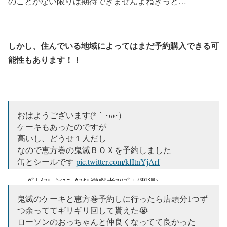
のことがない限りは期待できませんよねきっと…
しかし、住んでいる地域によってはまだ予約購入できる可
能性もあります！！
おはようございます(*｀･ω･)ゞ
ケーキもあったのですが
高いし、どうせ１人だし
なので恵方巻の鬼滅ＢＯＸを予約しました
缶とシールです
pic.twitter.com/kfItnYjArf
— ｸﾞﾚｲｽﾙｰﾝ(ﾕﾆｰｸｽｷﾙ遊戯者ｱｿﾌﾞﾓﾉ習得)
(@kousuke75862685)
October 12, 2020
鬼滅のケーキと恵方巻予約しに行ったら店頭分1つず
つ余っててギリギリ回して貰えた😭
ローソンのおっちゃんと仲良くなってて良かった