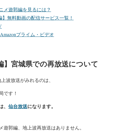
ニメ遊郭編を見るには？
編】無料動画の配信サービス一覧！
V
Amazonプライム・ビデオ
編】宮城県での再放送について
地上波放送がみれるのは、
局です！
は、
仙台放送
になります。
メ遊郭編、地上波再放送はありません。