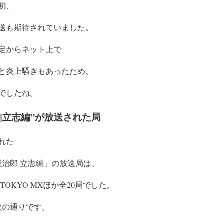
初、
送も期待されていました。
定からネット上で
と炎上騒ぎもあったため、
でしたね。
|立志編”が放送された局
された
治郎 立志編」の
放送局は、
TOKYO MXほか全20局でした。
次の通りです。