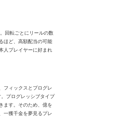
す。回転ごとにリールの数
るほど、高額配当の可能
本人プレイヤーに好まれ
、フィックスとプログレ
す。プログレッシブタイプ
きます。そのため、億を
、一獲千金を夢見るプレ