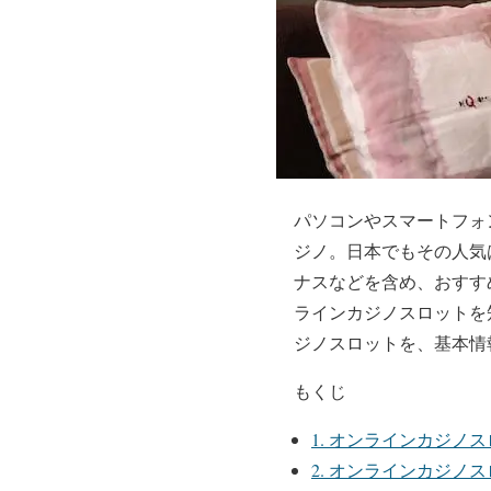
パソコンやスマートフォ
ジノ。日本でもその人気
ナスなどを含め、おすす
ラインカジノスロットを
ジノスロットを、基本情
もくじ
1.
オンラインカジノス
2.
オンラインカジノス