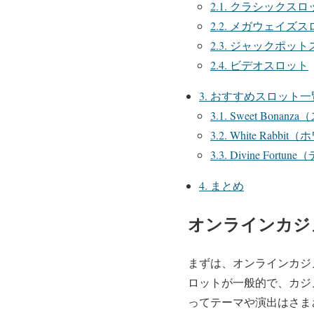
2.1.
クラシックスロ
2.2.
メガウェイズス
2.3.
ジャックポット
2.4.
ビデオスロット
3.
おすすめスロット一
3.1.
Sweet Bona
3.2.
White Rabb
3.3.
Divine For
4.
まとめ
オンラインカジ
まずは、オンラインカジ
ロットが一般的で、カジ
ってテーマや演出はさま