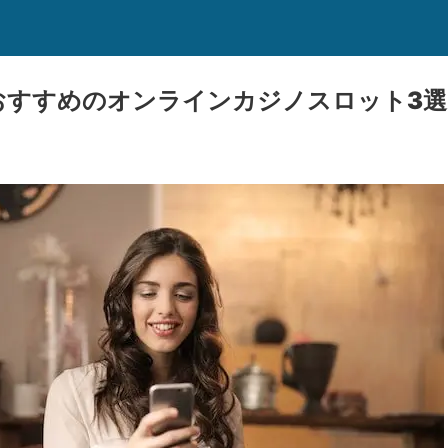
】おすすめのオンラインカジノスロット3選