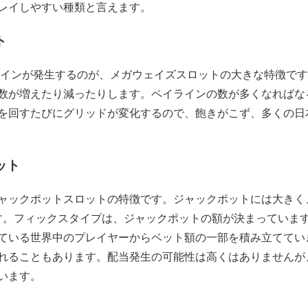
レイしやすい種類と言えます。
ト
ペイラインが発生するのが、メガウェイズスロットの大きな特徴で
数が増えたり減ったりします。ペイラインの数が多くなればな
を回すたびにグリッドが変化するので、飽きがこず、多くの日
ット
ャックポットスロットの特徴です。ジャックポットには大きく
す。フィックスタイプは、ジャックポットの額が決まっていま
ている世界中のプレイヤーからベット額の一部を積み立ててい
れることもあります。配当発生の可能性は高くはありませんが
います。