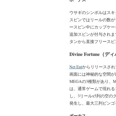
ウサギのシンボルはスキ
スピンではリールの数が
ースピン中にカップケー
追加スピンが付与されま
タンから直接フリースピ
Divine Fortun
Net Ent
からリリースされ
画面には神秘的な空間が広
MEGAの3種類があり
は、通常ゲームで現れる
し、3リールx5列の空
発生し、最大三列ビンゴ
ボーナス