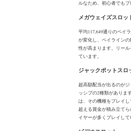
ルなため、初心者でもプ
メガウェイズスロッ
平均117,649通りの
が変化し、ペイラインの
性が高まります。リール
ています。
ジャックポットスロ
超高額配当が出るのがジ
ッシブの2種類がありま
は、その機種をプレイし
超える賞金が積み立てら
イヤーが多くプレイして