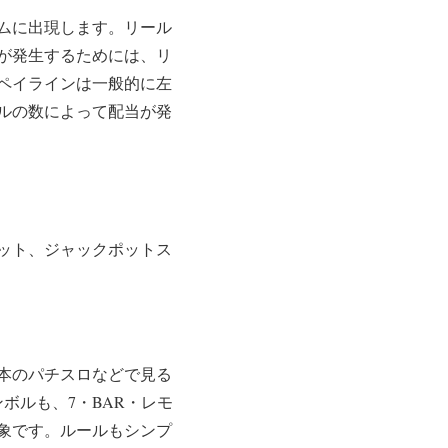
ムに出現します。リール
が発生するためには、リ
ペイラインは一般的に左
ルの数によって配当が発
ット、ジャックポットス
本のパチスロなどで見る
ボルも、7・BAR・レモ
象です。ルールもシンプ