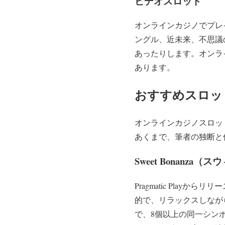
ビデオスロット
オンラインカジノでプレ
ングル、近未来、不思議
あったりします。オンラ
あります。
おすすめスロッ
オンラインカジノスロッ
あくまで、筆者の独断と
Sweet Bonanza
Pragmatic Pla
的で、リラックスしなが
で、8個以上の同一シン